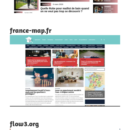
france-map.fr
flow3.org