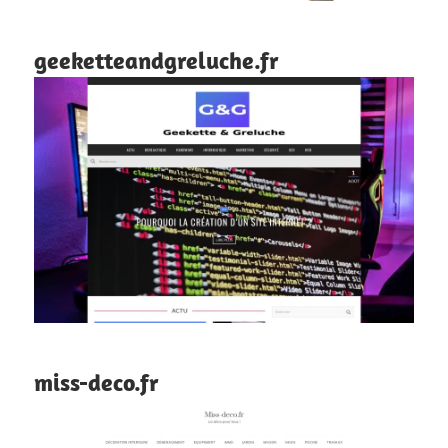
geeketteandgreluche.fr
miss-deco.fr