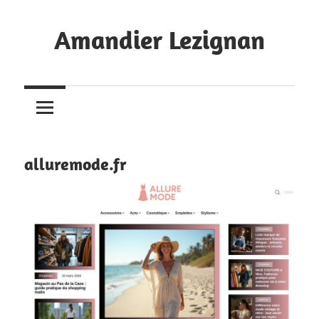
Skip
to
Amandier Lezignan
content
Annuaire
Web
alluremode.fr