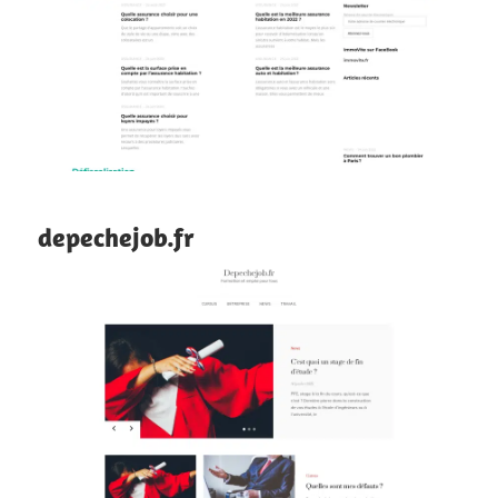
depechejob.fr