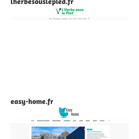
lherbesouslepied.fr
easy-home.fr